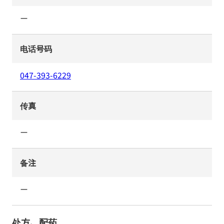
ー
电话号码
047-393-6229
传真
ー
备注
ー
处方、配药