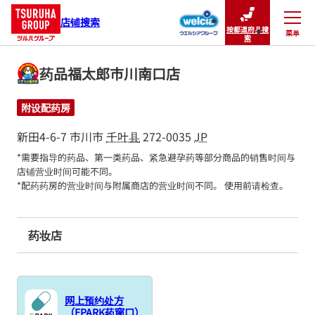
店铺搜索
按都道府县搜
菜单
关闭
索
药品福太郎市川南口店
附设配药房
新田4-6-7
市川市
千叶县
272-0035
JP
*需要指导的药品、第一类药品、紧急避孕药等部分商品的销售时间与
店铺营业时间可能不同。

*配药药房的营业时间与附属商店的营业时间不同。 使用前请检查。
药妆店
网上预约处方
（EPARK药窗口）