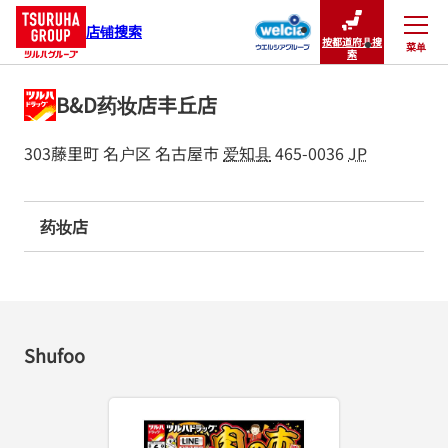
店铺搜索
按都道府县搜
菜单
关闭
索
B&D药妆店丰丘店
303藤里町
名户区
名古屋市
爱知县
465-0036
JP
药妆店
Shufoo