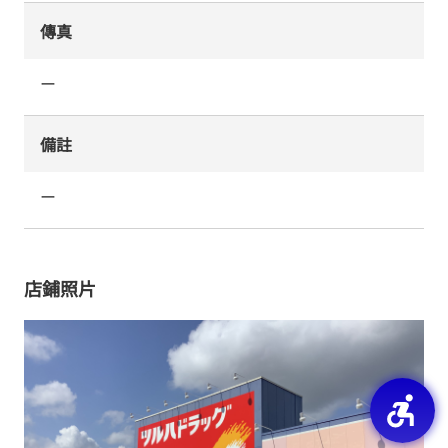
傳真
ー
備註
ー
店鋪照片