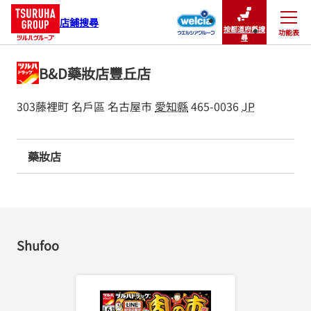
店鋪搜尋
按都道府縣搜
功能表
關閉
尋
B&D藥妝店豐丘店
303藤裡町
名戶區
名古屋市
愛知縣
465-0036
JP
藥妝店
Shufoo