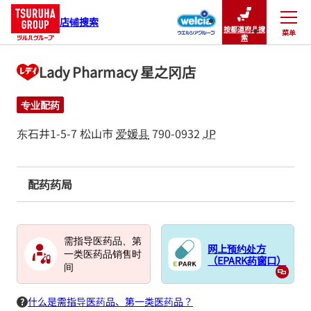
店铺搜索
按都道府县搜
菜单
关闭
索
Lady Pharmacy 星之冈店
专业配药
东石井1-5-7
松山市
爱媛县
790-0932
JP
配药药局
需指导医药品、第
网上预约处方
一类医药品销售时
（EPARK药窗口）
间
什么是需指导医药品、第一类医药品？