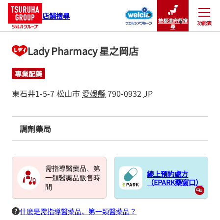
店鋪搜尋
按都道府縣搜
功能表
關閉
尋
Lady Pharmacy 星之岡店
專業配藥
東石井1-5-7
松山市
愛媛縣
790-0932
JP
調劑藥局
需指導醫藥品、第
線上預約處方
一類醫藥品販售時
（EPARK藥窗口）
間
什麽是需指導醫藥品、第一類醫藥品？