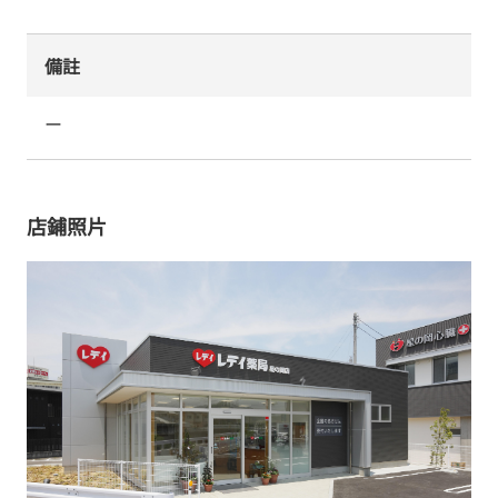
備註
ー
店鋪照片