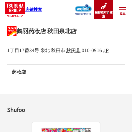
店铺搜索
按都道府县搜
菜单
关闭
索
鹤羽药妆店 秋田泉北店
1丁目17番34号
泉北
秋田市
秋田县
010-0916
JP
药妆店
Shufoo