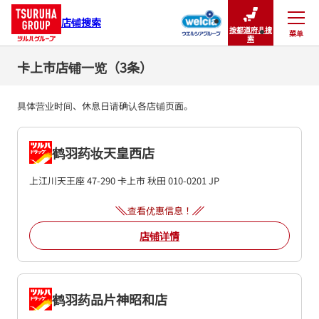
店铺搜索
按都道府县搜
菜单
关闭
索
卡上市店铺一览（3条）
具体营业时间、休息日请确认各店铺页面。
鹤羽药妆天皇西店
上江川天王座 47-290
卡上市
秋田
010-0201
JP
查看优惠信息！
店铺详情
鹤羽药品片神昭和店