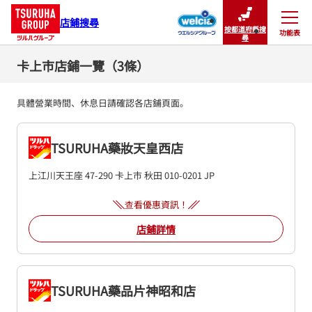
店鋪搜尋
按都道府縣搜
功能表
關閉
尋
卡上市店鋪一覽（3條）
具體營業時間、休息日請確認各店鋪頁面。
TSURUHA藥妝天皇西店
上江川天王座 47-290
卡上市
秋田
010-0201
JP
查看優惠資訊！
店鋪詳情
TSURUHA藥品片神昭和店