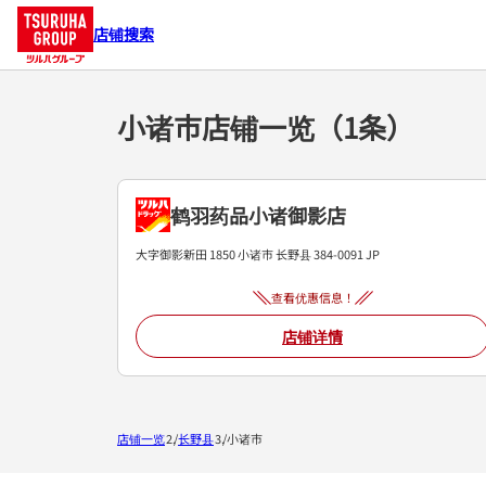
店铺搜索
小诸市店铺一览（1条）
鹤羽药品小诸御影店
大字御影新田 1850
小诸市
长野县
384-0091
JP
查看优惠信息！
店铺详情
店铺一览
长野县
小诸市