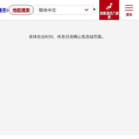
搜寻
地图搜索
簡体中文
按都道府县搜
菜单
关闭
索
具体营业时间、休息日请确认各店铺页面。