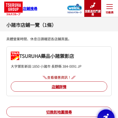
店鋪搜尋
按都道府縣搜
功能表
關閉
尋
小諸市店鋪一覽（1條）
具體營業時間、休息日請確認各店鋪頁面。
TSURUHA藥品小諸禦影店
大字禦影新田 1850
小諸市
長野縣
384-0091
JP
查看優惠資訊！
店鋪詳情
切換到地圖搜尋