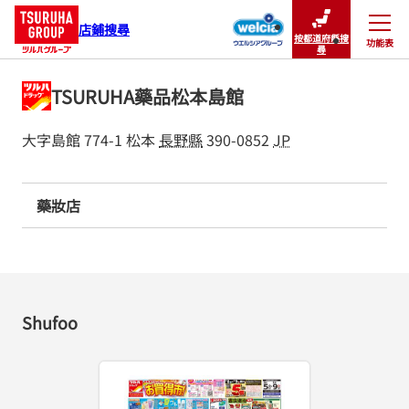
店鋪搜尋
按都道府縣搜
功能表
關閉
尋
TSURUHA藥品松本島館
大字島館 774-1
松本
長野縣
390-0852
JP
藥妝店
Shufoo