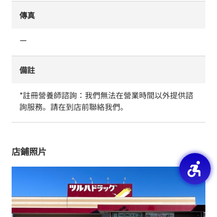
傳真
ー
備註
*註冊營養師諮詢：我們無法在營業時間以外提供諮
詢服務。請在到店前聯絡我們。
店鋪照片