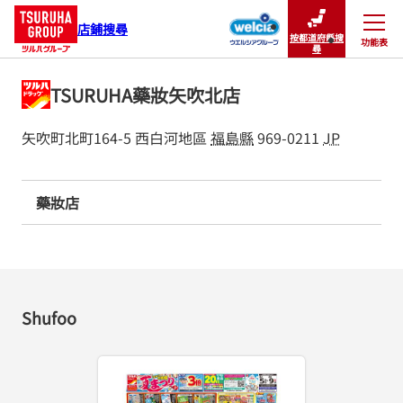
店鋪搜尋
按都道府縣搜
功能表
關閉
尋
TSURUHA藥妝矢吹北店
矢吹町北町164-5
西白河地區
福島縣
969-0211
JP
藥妝店
Shufoo