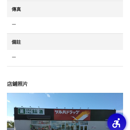
傳真
ー
備註
ー
店鋪照片