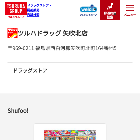
ドラッグストア・

調剤薬局

都道府県
メニュー
店舗検索
閉じる
検索
ツルハドラッグ 矢吹北店
〒969-0211 福島県西白河郡矢吹町北町164番地5
ドラッグストア
Shufoo!