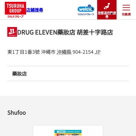
店鋪搜尋
按都道府縣搜
功能表
關閉
尋
DRUG ELEVEN藥妝店 胡差十字路店
東1丁目1番3號
沖繩市
沖繩縣
904-2154
JP
藥妝店
Shufoo