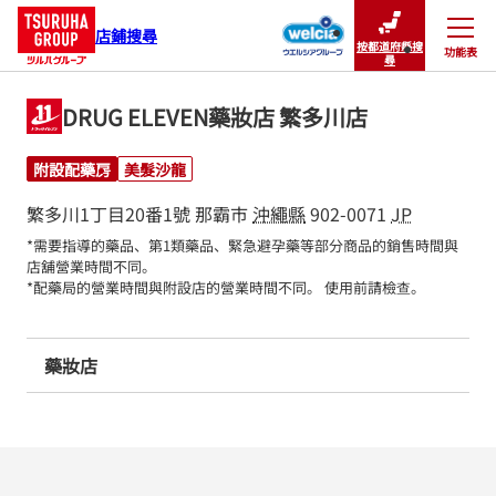
店鋪搜尋
按都道府縣搜
功能表
關閉
尋
DRUG ELEVEN藥妝店 繁多川店
附設配藥房
美髮沙龍
繁多川1丁目20番1號
那霸市
沖繩縣
902-0071
JP
*需要指導的藥品、第1類藥品、緊急避孕藥等部分商品的銷售時間與
店舖營業時間不同。

*配藥局的營業時間與附設店的營業時間不同。 使用前請檢查。
藥妝店