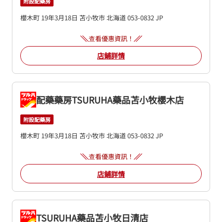
附設配藥房
櫻木町 19年3月18日
苫小牧市
北海道
053-0832
JP
查看優惠資訊！
店鋪詳情
配藥藥房TSURUHA藥品苫小牧櫻木店
附設配藥房
櫻木町 19年3月18日
苫小牧市
北海道
053-0832
JP
查看優惠資訊！
店鋪詳情
TSURUHA藥品苫小牧日清店