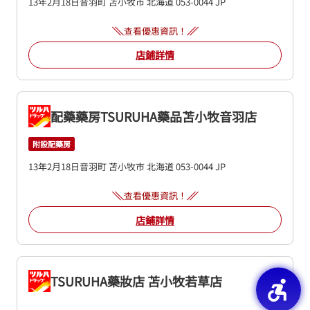
13年2月18日音羽町
苫小牧市
北海道
053-0044
JP
查看優惠資訊！
店鋪詳情
配藥藥房TSURUHA藥品苫小牧音羽店
附設配藥房
13年2月18日音羽町
苫小牧市
北海道
053-0044
JP
查看優惠資訊！
店鋪詳情
TSURUHA藥妝店 苫小牧若草店