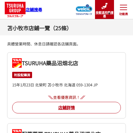
店鋪搜尋
按都道府縣搜
功能表
關閉
尋
苫小牧市店鋪一覽（25條）
具體營業時間、休息日請確認各店鋪頁面。
TSURUHA藥品沼畑北店
附設配藥房
15年1月23日 北榮町
苫小牧市
北海道
059-1304
JP
查看優惠資訊！
店鋪詳情