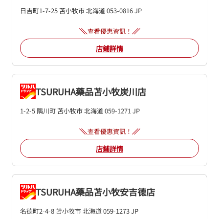
日吉町1-7-25
苫小牧市
北海道
053-0816
JP
查看優惠資訊！
店鋪詳情
TSURUHA藥品苫小牧炭川店
1-2-5 隅川町
苫小牧市
北海道
059-1271
JP
查看優惠資訊！
店鋪詳情
TSURUHA藥品苫小牧安吉德店
名德町2-4-8
苫小牧市
北海道
059-1273
JP