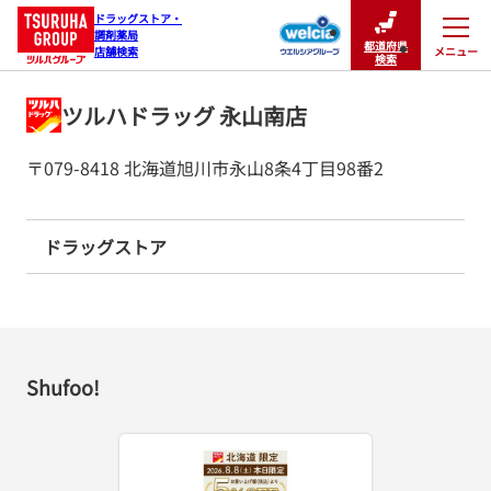
ドラッグストア・

調剤薬局

都道府県
メニュー
店舗検索
閉じる
検索
ツルハドラッグ 永山南店
〒079-8418 北海道旭川市永山8条4丁目98番2
ドラッグストア
Shufoo!