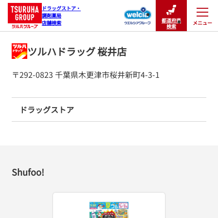
ドラッグストア・

調剤薬局

都道府県
メニュー
店舗検索
閉じる
検索
ツルハドラッグ 桜井店
〒292-0823 千葉県木更津市桜井新町4-3-1
ドラッグストア
Shufoo!