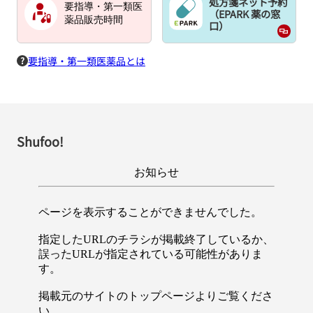
処方箋ネット予約
要指導・第一類医
（EPARK 薬の窓
薬品販売時間
口）
要指導・第一類医薬品とは
Shufoo!