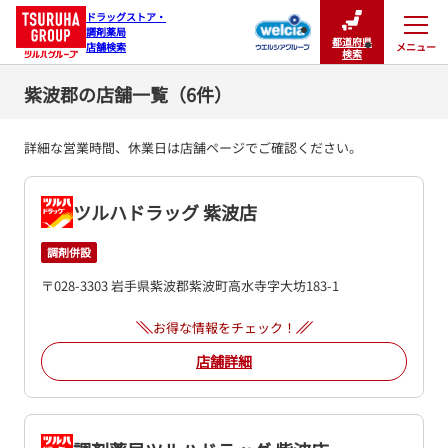
ドラッグストア・

調剤薬局

都道府県
メニュー
店舗検索
閉じる
検索
紫波郡の店舗一覧（6件）
詳細な営業時間、休業日は店舗ページでご確認ください。
ツルハドラッグ 紫波店
調剤併設
〒028-3303 岩手県紫波郡紫波町高水寺字大坊183-1
お得な情報をチェック！
店舗詳細