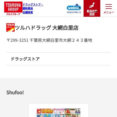
ドラッグストア・

調剤薬局

都道府県
メニュー
店舗検索
閉じる
検索
ツルハドラッグ 大網白里店
〒299-3251 千葉県大網白里市大網２４３番地
ドラッグストア
Shufoo!