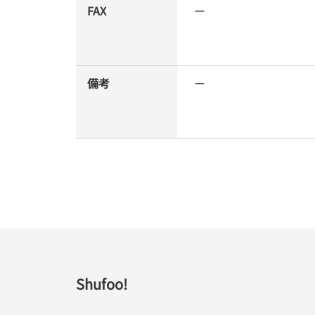
FAX
ー
備考
ー
Shufoo!