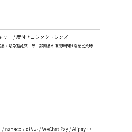
査キット / 度付きコンタクトレンズ
薬品・緊急避妊薬　等一部商品の販売時間は店舗営業時
co / d払い / WeChat Pay / Alipay+ /