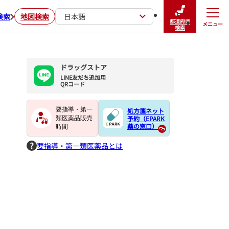
検索
地図検索
日本語
都道府県
メニュー
閉じる
検索
ドラッグストア
LINE友だち追加用

QRコード
要指導・第一
処方箋ネット
予約（EPARK
類医薬品販売
薬の窓口）
時間
要指導・第一類医薬品とは