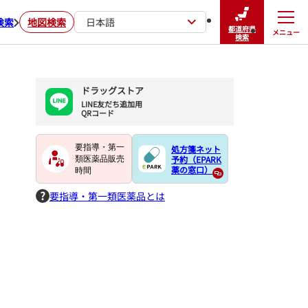
検索
地図検索
日本語
都道府県
メニュー
閉じる
検索
ドラッグストア
LINE友だち追加用

QRコード
要指導・第一
処方箋ネット
予約（EPARK
類医薬品販売
薬の窓口）
時間
要指導・第一類医薬品とは