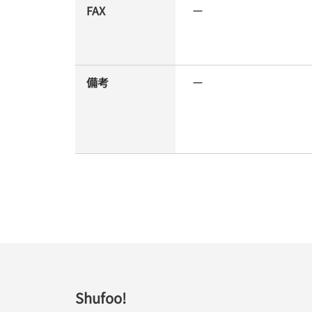
FAX
ー
備考
ー
Shufoo!