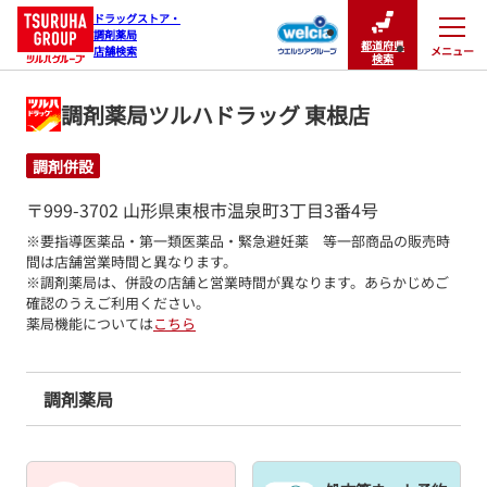
ドラッグストア・

調剤薬局

都道府県
メニュー
店舗検索
閉じる
検索
調剤薬局ツルハドラッグ 東根店
調剤併設
〒999-3702 山形県東根市温泉町3丁目3番4号
※要指導医薬品・第一類医薬品・緊急避妊薬　等一部商品の販売時
間は店舗営業時間と異なります。

※調剤薬局は、併設の店舗と営業時間が異なります。あらかじめご
確認のうえご利用ください。
薬局機能については
こちら
調剤薬局