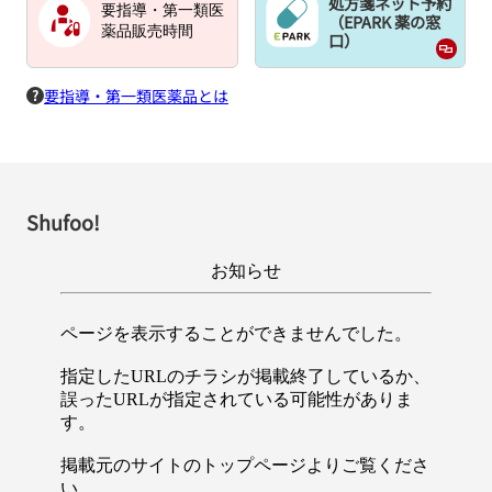
処方箋ネット予約
要指導・第一類医
（EPARK 薬の窓
薬品販売時間
口）
要指導・第一類医薬品とは
Shufoo!