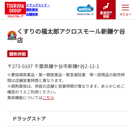
ドラッグストア・

調剤薬局

都道府県
メニュー
店舗検索
閉じる
検索
くすりの福太郎アクロスモール新鎌ケ谷
店
調剤併設
〒273-0107 千葉県鎌ケ谷市新鎌ｹ谷2-12-1
※要指導医薬品・第一類医薬品・緊急避妊薬　等一部商品の販売時
間は店舗営業時間と異なります。

※調剤薬局は、併設の店舗と営業時間が異なります。あらかじめご
確認のうえご利用ください。
薬局機能については
こちら
ドラッグストア