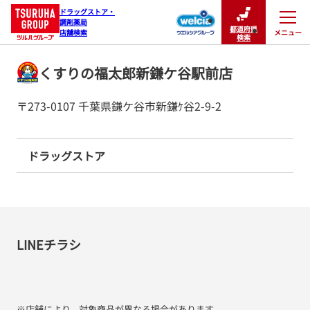
ドラッグストア・

調剤薬局

都道府県
メニュー
店舗検索
閉じる
検索
くすりの福太郎新鎌ケ谷駅前店
〒273-0107 千葉県鎌ケ谷市新鎌ｹ谷2-9-2
ドラッグストア
LINEチラシ
※店舗により、対象商品が異なる場合があります。