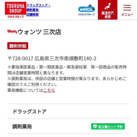
ドラッグストア・

調剤薬局

都道府県
メニュー
店舗検索
閉じる
検索
ウォンツ 三次店
調剤併設
〒728-0017 広島県三次市南畑敷町140-2
※要指導医薬品・第一類医薬品・緊急避妊薬　等一部商品の販売時
間は店舗営業時間と異なります。

※調剤薬局は、併設の店舗と営業時間が異なります。あらかじめご
確認のうえご利用ください。
薬局機能については
こちら
ドラッグストア
調剤薬局
処方箋ネット予約