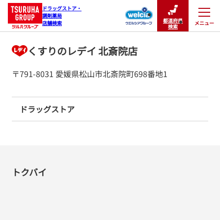
ドラッグストア・

調剤薬局

都道府県
メニュー
店舗検索
閉じる
検索
くすりのレデイ 北斎院店
〒791-8031 愛媛県松山市北斎院町698番地1
ドラッグストア
トクバイ