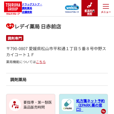
ドラッグストア・

調剤薬局

都道府県
メニュー
店舗検索
閉じる
検索
レデイ薬局 日赤前店
調剤専門
〒790-0807 愛媛県松山市平和通１丁目５番８号中野ス
カイコート１Ｆ
薬局機能については
こちら
調剤薬局
処方箋ネット予約
要指導・第一類医
（EPARK 薬の窓
薬品販売時間
口）