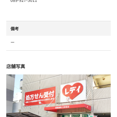
089-927-5011
備考
ー
店舗写真