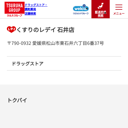
ドラッグストア・

調剤薬局

都道府県
メニュー
店舗検索
閉じる
検索
くすりのレデイ 石井店
〒790-0932 愛媛県松山市東石井六丁目6番37号
ドラッグストア
トクバイ