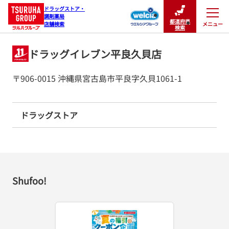
ドラッグストア・

調剤薬局

都道府県
メニュー
店舗検索
閉じる
検索
ドラッグイレブン平良久貝店
〒906-0015 沖縄県宮古島市平良字久貝1061-1
ドラッグストア
Shufoo!