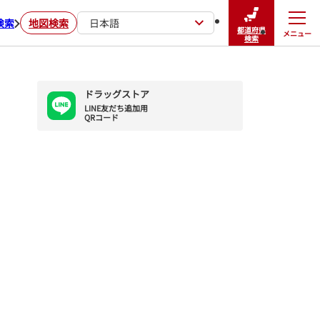
検索
地図検索
日本語
都道府県
メニュー
閉じる
検索
ドラッグストア
LINE友だち追加用

QRコード