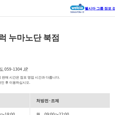
웰시아 그룹 점포 
럭 누마노단 북점
도
059-1304
JP
판매 시간은 점포 영업 시간과 다릅니다.

확인 후 이용하십시오.
처방전·조제
0
～
18:00
월
09:00
～
22:00