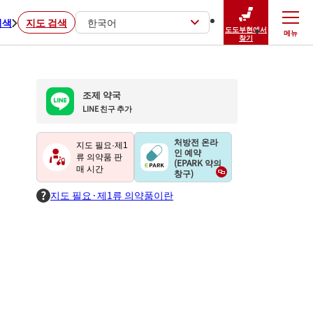
검색
지도 검색
한국어
도도부현에서
메뉴
닫기
찾기
조제 약국
LINE 친구 추가
처방전 온라
지도 필요·제1
인 예약
류 의약품 판
(EPARK 약의
매 시간
창구)
지도 필요·제1류 의약품이란