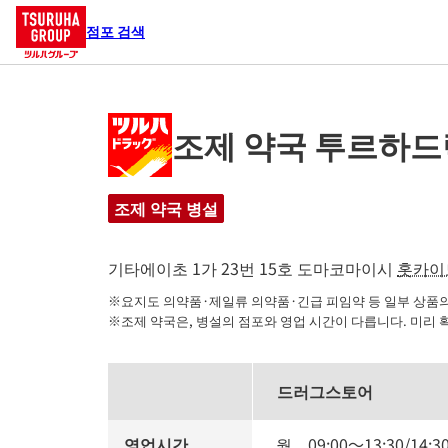
점포 검색
조제 약국 투르하드
조제 약국 병설
기타에이초 1가 23번 15호
도마코마이시
홋카이
※요지도 의약품·제일류 의약품·긴급 피임약 등 일부 상품의 
※조제 약국은, 병설의 점포와 영업 시간이 다릅니다. 미리 
드러그스토어
영업시간
월
09:00
～
13:30
/
14:3