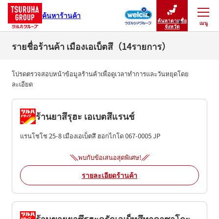
ค้นหาร้านค้า
ค้นหาตามชื่อ
เมนู
ปิดเมนู
จังหวัด
รายชื่อร้านค้า เมืองเอเบ็ตสึ（14รายการ）
โปรดตรวจสอบหน้าข้อมูลร้านค้าเพื่อดูเวลาทำการและวันหยุดโดย
ละเอียด
ร้านยาสึรุฮะ เอเบตสึแรนช์
แรนโชโช 25-8
เมืองเอเบ็ตสึ
ฮอกไกโด
067-0005
JP
พบกับข้อเสนอสุดพิเศษ!
รายละเอียดร้านค้า
ร้านขายยาซึรุฮะดรักเอเบ็ทสึทาคาซาโกะ