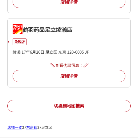
店铺详情
鹤羽药品足立绫濑店
免税店
绫濑 17年6月26日
足立区
东京
120-0005
JP
查看优惠信息！
店铺详情
切换到地图搜索
店铺一览
东京都
足立区