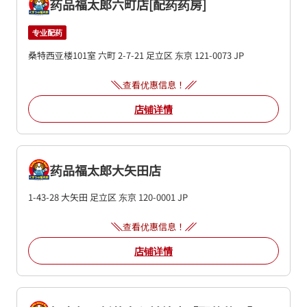
药品福太郎六町店[配药药房]
专业配药
桑特西亚楼101室
六町 2-7-21
足立区
东京
121-0073
JP
查看优惠信息！
店铺详情
药品福太郎大矢田店
1-43-28 大矢田
足立区
东京
120-0001
JP
查看优惠信息！
店铺详情