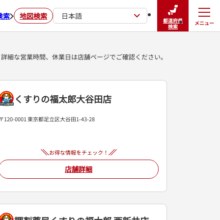
検索
地図検索
日本語
都道府県
メニュー
閉じる
検索
詳細な営業時間、休業日は店舗ページでご確認ください。
くすりの福太郎大谷田店
〒120-0001 東京都足立区大谷田1-43-28
お得な情報をチェック！
店舗詳細