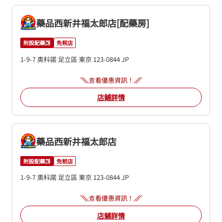
藥品西新井福太郎店[配藥房]
附設配藥房
免稅店
1-9-7 奧科諾
足立區
東京
123-0844
JP
查看優惠資訊！
店鋪詳情
藥品西新井福太郎店
附設配藥房
免稅店
1-9-7 奧科諾
足立區
東京
123-0844
JP
查看優惠資訊！
店鋪詳情