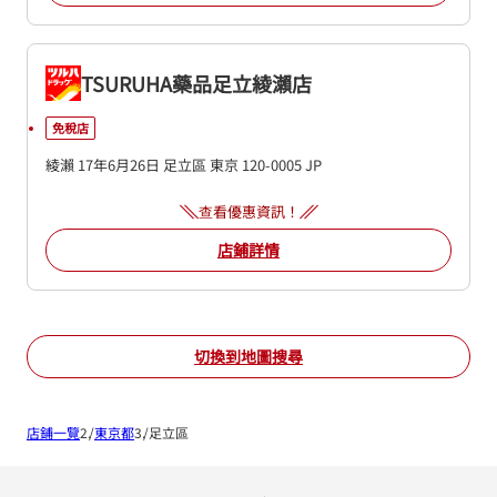
TSURUHA藥品足立綾瀨店
免稅店
綾瀨 17年6月26日
足立區
東京
120-0005
JP
查看優惠資訊！
店鋪詳情
切換到地圖搜尋
店鋪一覽
東京都
足立區