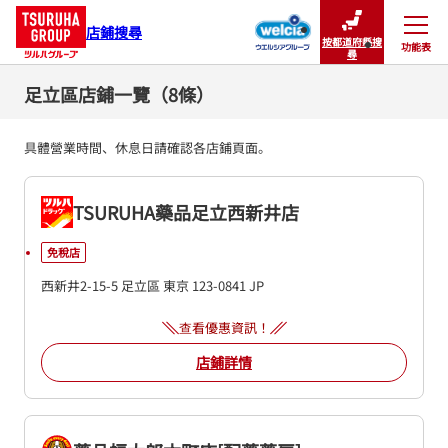
店鋪搜尋
按都道府縣搜
功能表
關閉
尋
足立區店鋪一覽（8條）
具體營業時間、休息日請確認各店鋪頁面。
TSURUHA藥品足立西新井店
免稅店
西新井2-15-5
足立區
東京
123-0841
JP
查看優惠資訊！
店鋪詳情