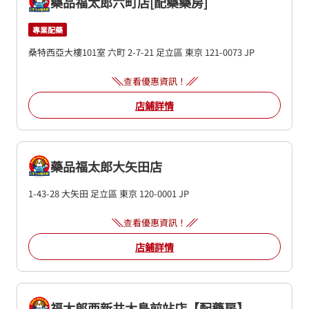
藥品福太郎六町店[配藥藥房]
專業配藥
桑特西亞大樓101室
六町 2-7-21
足立區
東京
121-0073
JP
查看優惠資訊！
店鋪詳情
藥品福太郎大矢田店
1-43-28 大矢田
足立區
東京
120-0001
JP
查看優惠資訊！
店鋪詳情
福太郎西新井大島前站店【配藥房】