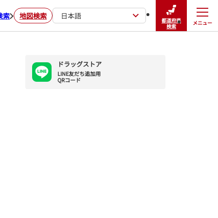
検索
地図検索
日本語
都道府県
メニュー
閉じる
検索
ドラッグストア
LINE友だち追加用

QRコード