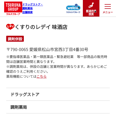
ドラッグストア・

調剤薬局

都道府県
メニュー
店舗検索
閉じる
検索
くすりのレデイ 味酒店
調剤併設
〒790-0065 愛媛県松山市宮西3丁目4番30号
※要指導医薬品・第一類医薬品・緊急避妊薬　等一部商品の販売時
間は店舗営業時間と異なります。

※調剤薬局は、併設の店舗と営業時間が異なります。あらかじめご
確認のうえご利用ください。
薬局機能については
こちら
ドラッグストア
調剤薬局